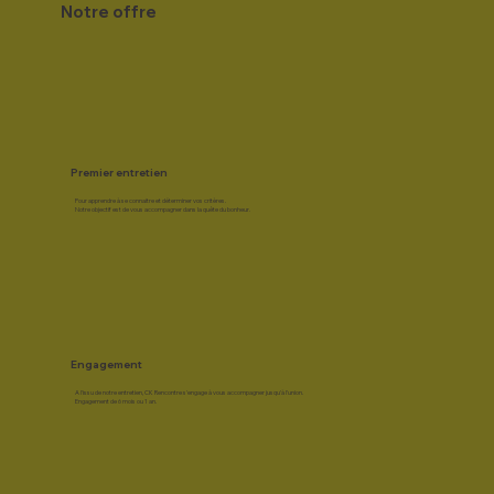
Notre offre
Premier entretien
Pour apprendre à se connaitre et déterminer vos critères.
Notre objectif est de vous accompagner dans la quête du bonheur.
Engagement
A l'issu de notre entretien, CK Rencontre s'engage à vous accompagner jusqu'à l'union.
Engagement de 6 mois ou 1 an.