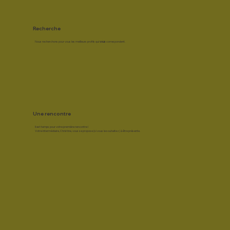
Recherche
Nous recherchons pour vous les meilleurs profils qui
vous
correspondent.
Une rencontre
Il est temps pour votre première rencontre !
Votre intermédiaire, Christine, vous se propose (si vous le souhaitez) à être présente.