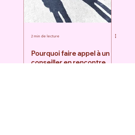
2 min de lecture
Pourquoi faire appel à un
conseiller en rencontre
quand les sites de
rencontres ne suffisent
plus ?