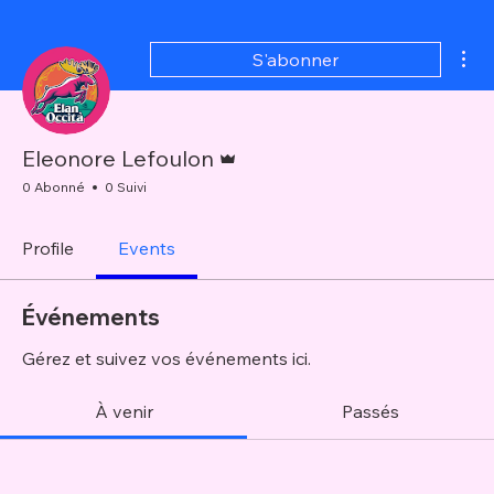
Plu
S'abonner
Administrateur
Eleonore Lefoulon
0 Abonné
0 Suivi
Profile
Events
Événements
Gérez et suivez vos événements ici.
À venir
Passés